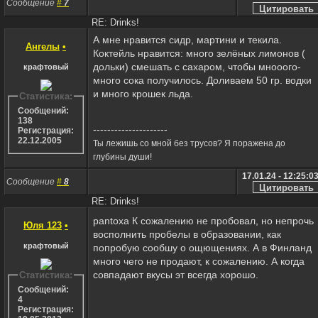
Сообщение
#
7
RE: Drinks!
А мне нравится сидр, мартини и текила.
Ангелы
•
Коктейль нравится: много зелёных лимонов (
дольки) смешать с сахаром, чтобы мнооого-
крафтовый
много сока получилось. Доливаем 50 гр. водки
и много крошек льда.
Статистика:
Сообщений:
138
---------------------
Регистрация:
22.12.2005
Ты лежишь со мной без трусов? Я поражена до
глубины души!
17.01.24 - 12:25:0
Сообщение
#
8
RE: Drinks!
pantoxa К сожалению не пробовал, но непрочь
Юля 123
•
восполнить пробелы в образовании, как
крафтовый
попробую сообшу о ощющениях. А в Финланд
много чего не продают, к сожалению. А когда
совпадают вкусы эт всегда хорошо.
Статистика:
Сообщений:
4
Регистрация: