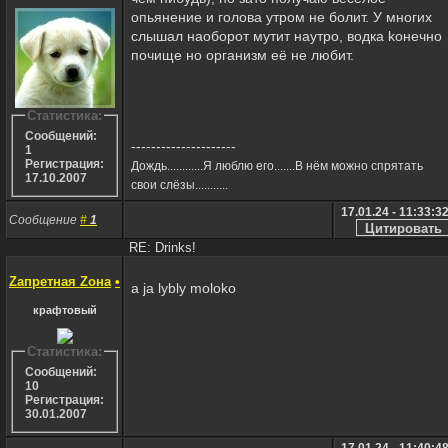
опьянение и голова утром не болит. У многих
слышал наоборот мутит наутро, водка kонечно
почище но организм её не любит.
Статистика:
Сообщений:
---------------------
1
Регистрация:
Дождь............Я люблю его.......В нём можно спрятать
17.10.2007
свои слёзы...........
17.01.24 - 11:33:3
Сообщение
#
1
RE: Drinks!
Zапретная Zона
•
a ja lybly moloko
крафтовый
Статистика:
Сообщений:
10
Регистрация:
30.01.2007
17.01.24 - 11:40:4