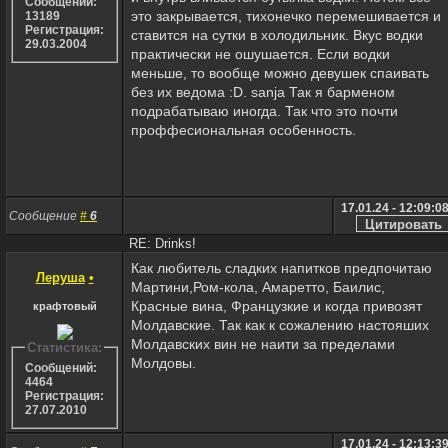
Сообщений:
это закрывается, тихонечко перемешивается и
13189
Регистрация:
ставится на сутки в холодильник. Вкус водки
29.03.2004
практически не ошушается. Если водки
меньше, то вообще можно девушек спаивать
без их ведома :D. sanja Так я барменом
подрабатываю иногда. Так что это почти
проффесиональная особенность.
17.01.24 - 12:09:0
Сообщение
#
6
RE: Drinks!
Как любитель сладких напитков предпочитаю
Леруша
•
Мартини,Ром-кола, Амаретто, Баилис,
Красные вина, Французкие и когда привозят
крафтовый
Молдавские. Так как к сожалению настояших
Молдавских вин не наити за пределами
Статистика:
Молдовы.
Сообщений:
4464
Регистрация:
27.07.2010
17.01.24 - 12:13:3