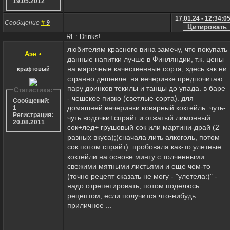
19.05.2012
17.01.24 - 12:34:0
Сообщение
#
9
RE: Drinks!
любителям красного вина замечу, что покупать
Аэн
•
данные напитки лучше в Финляндии, т.к. цены
на марочные качественные сорта, здесь как ни
крафтовый
странно дешевле. на вечеринке предпочитаю
пару дринков текилы и танцы до упада. в баре
Статистика:
- чешское пивко (светлые сорта). для
Сообщений:
домашней вечеринки коварный коктейль: чуть-
1
Регистрация:
чуть водочки+спрайт и отжатый лимонный
20.08.2011
сок+лед+ грушовый сок или мартини-драй (2
разных вкуса);(сначала лить алкоголь, потом
сок потом спрайт). пробовала как-то улетные
коктейли на основе минту с толченными
свежими мятными листьями и еще чем-то
(точно рецепт сказать не могу - "улетела:)" -
надо отрепетировать, потом поделюсь
рецептом, если получится что-нибудь
приличное ...