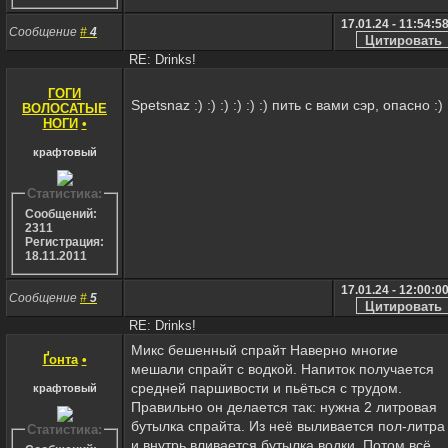
17.01.24 - 11:54:5
Сообщение
#
4
RE: Drinks!
ГОГИ
Spetsnaz :) :) :) :) :) :) пить с вами сэр, опасно :)
ВОЛОСАТЫЕ
НОГИ
•
крафтовый
Статистика:
Сообщений:
2311
Регистрация:
18.11.2011
17.01.24 - 12:00:0
Сообщение
#
5
RE: Drinks!
Микс бешенный спрайт Наверно многие
Ґонта
•
мешали спрайт с водкой. Напиток получается
средней паршивости и пьёться с трудом.
крафтовый
Правильно он делается так: нужна 2 литровая
бутылка спрайта. Из неё выливается пол-литра
Статистика:
и внутрь вливается бутылка водки. Потом всё