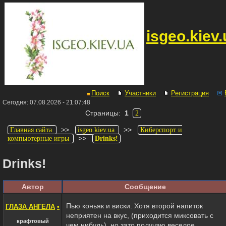
isgeo.kiev.
Поиск
Участники
Регистрация
Сегодня: 07.08.2026 - 21:07:48
Страницы:
1
2
>>
>>
Главная сайта
isgeo.kiev.ua
Киберспорт и
>>
компьютерные игры
Drinks!
Drinks!
Автор
Сообщение
Пью коньяк и виски. Хотя второй напиток
ГЛАЗА АНГЕЛА
•
неприятен на вкус, (приходится миксовать с
крафтовый
чем нибудь), но зато получаю веселое