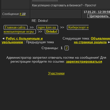
---------------------
Как успешно стартовать в бизнесе? - Просто!
17.01.24 - 12:39:5
Сообщение
#
10
RE: Drinks!
>>
>>
Главная сайта
isgeo.kiev.ua
Киберспорт и
>>
компьютерные игры
Drinks!
◄
Ребус с больничным и
Следующая тема:
Объявлени
увольнением
: Предыдущая тема
на странице раздела
Страницы:
1
2
Администратор запретил отвечать гостям на сообщения! Для
регистрации пройдите по ссылке:
зарегистрироваться
Участники