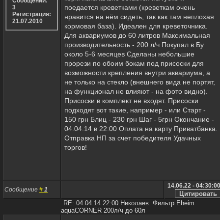
Сообщений:
поедается креветками (креветкам очень
3
Регистрация:
нравится на нём сидеть, так как там неплохая
21.07.2010
кормовая база). Идеален для креветочника.
Для аквариумов до 60 литров Максимальная
производительность - 200 л/ч Покупал в Бу
около 5-6 месяцев Сделаны небольшие
прорези по обоим бокам под присоски для
возможности крепления внутри аквариума, а
не только на стекло (внешнего вида не портят,
на функционал не влияют - на фото видно).
Присоски в комплект не входят. Присоски
подходят вот такие, например - или Старт -
150 грн Блиц - 230 грн Шаг - 5грн Окончание -
04.04.14 в 22:00 Оплата на карту Приватбанка.
Отправка НП за счет победителя Удачных
торгов!
14.06.22 - 04:30:0
Сообщение
#
1
RE: 04.04.14 22:00 Николаев. Фильтр Eheim
aquaCORNER 200л/ч до 60л