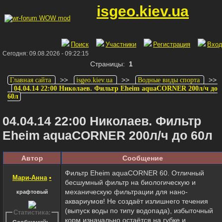
isgeo.kiev.ua
Поиск
Участники
Регистрация
Вхо
Сегодня: 09.08.2026 - 09:22:15
Страницы:
1
>>
>>
>>
Главная сайта
isgeo.kiev.ua
Водные виды спорта
04.04.14 22:00 Николаев. Фильтр Eheim aquaCORNER 200л/ч до
60л
04.04.14 22:00 Николаев. Фильтр
Eheim aquaCORNER 200л/ч до 60л
Автор
Сообщение
Фильтр Eheim aquaCORNER 60. Отличный
Мари-Анна
•
бесшумный фильтр на биологическую и
механическую фильтрации для нано-
крафтовый
аквариумов! Не создаёт излишнего течения
(выпуск воды по типу водопада), избыточный
Статистика:
корм изначально остаётся на губке и