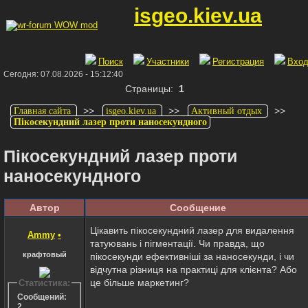
isgeo.kiev.ua
Поиск
Участники
Регистрация
Вхо
Сегодня: 07.08.2026 - 15:12:40
Страницы:
1
>>
>>
>>
Главная сайта
isgeo.kiev.ua
Активный отдых
Пікосекундний лазер проти наносекундного
Пікосекундний лазер проти
наносекундного
Автор
Сообщение
Цікавить пікосекундний лазер для видалення
Ammy
•
татуювань і пігментації. Чи правда, що
крафтовый
пікосекунди ефективніші за наносекунди, і чи
відчутна різниця на практиці для клієнта? Або
це більше маркетинг?
Статистика:
Сообщений:
2