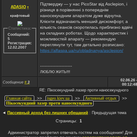
Підтверджу — у нас PicoStar від Asclepion, і
ADASIO
•
різниця в порівнянні з попереднім
наносекундним апаратом дуже відчутна.
крафтовый
Клієнти відзначають менший дискомфорт, а
кількість сеансів скоротилась приблизно вдвічі
Статистика:
на складних роботах. Щодо характеристик і
Сообщений:
можливостей апарату — рекомендую
5
Регистрация:
переглянути тут, там детально розписано:
12.02.2007
https://alfaspa.ua/ru/obladnanya/asclepion/
---------------------
ЛЮБЛЮ ЖИТЬ!!!!
02.06.26 
Сообщение
#
3
00:12:4
RE: Пікосекундний лазер проти наносекундного
>>
>>
>>
Главная сайта
isgeo.kiev.ua
Активный отдых
Пікосекундний лазер проти наносекундного
◄
Пассивный доход без лишних обещаний
: Предыдущая тема
Страницы:
1
Администратор запретил отвечать гостям на сообщения! Для