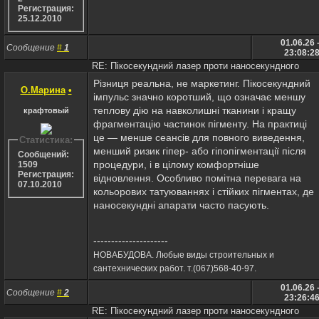
Регистрация:
25.12.2010
01.06.26 
Сообщение
#
1
23:08:2
RE: Пікосекундний лазер проти наносекундного
Різниця реальна, не маркетинг. Пікосекундний
О.Марина
•
імпульс значно коротший, що означає меншу
теплову дію на навколишні тканини і кращу
крафтовый
фрагментацію частинок пігменту. На практиці
це — менше сеансів для повного виведення,
Статистика:
менший ризик гіпер- або гіпопігментації після
Сообщений:
процедури, і в цілому комфортніше
1509
Регистрация:
відновлення. Особливо помітна перевага на
07.10.2010
кольорових татуюваннях і стійких пігментах, де
наносекундні апарати часто пасують.
---------------------
НОВАБУДОВА. Любые виды строительных и
сантехнических работ. т.(067)568-40-97.
01.06.26 
Сообщение
#
2
23:26:4
RE: Пікосекундний лазер проти наносекундного