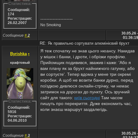
Статистика:
Сообщений:
174
---------------------
Регистрация:
26.02.2007
No Smoking
30.05.26 
Сообщение
#
2
01:36:1
RE: Як правильно сортувати алюмінієвий брухт
Я теж спочатку не знав цього нюансу. Накидав
Byrishka
•
у мішок і банки, і дроти, і обрізки профілю.
Прийомщик подивився, зважив і каже: 'Або я
крафтовый
вам плачу як за брухт найнижчого гатунку, або
ви сортуєте'. Тепер вдома у мене три окремі
коробки. А щоб не возити банки дурно, перед
поїздкою дивлюся онлайн-стрічку, чи немає
затримок на дорогах до пункту. Ось зручний
сайт для такого:
київ сьогодні
Там часом
Статистика:
пишуть про перекриття. Дуже економить час,
Сообщений:
коли знаєш маршрут заздалегідь.
5916
Регистрация:
04.06.2010
30.05.26 
Сообщение
#
3
02:16:3