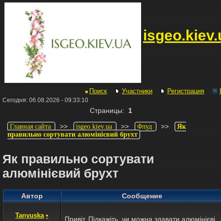
isgeo.kiev.
Поиск
Участники
Регистрация
Сегодня: 06.08.2026 - 09:33:10
Страницы:
1
>>
>>
>>
Главная сайта
isgeo.kiev.ua
Флуд
Як
правильно сортувати алюмінієвий брухт
Як правильно сортувати
алюмінієвий брухт
Автор
Сообщение
Tanyuska
•
Привіт. Підкажіть, чи можна здавати алюмінієві