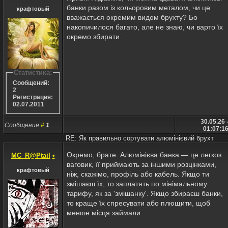
банки разом із кольоровим металом, чи це
крафтовый
вважається окремим видом брухту? Бо
накопичилося багато, але не знаю, чи варто їх
окремо збирати.
Статистика:
Сообщений:
2
Регистрация:
02.07.2011
30.05.26 
Сообщение
#
1
01:07:1
RE: Як правильно сортувати алюмінієвий брухт
Окремо, брате. Алюмінієва банка — це легкоз
MC_R@Ptail
•
ваговик, її приймають за іншими розцінками,
крафтовый
ніж, скажімо, профіль або кабель. Якщо ти
змішаєш їх, то заплатять по мінімальному
тарифу, як за 'змішанку'. Якщо збираєш банки,
то краще їх спресувати або плющити, щоб
менше місця займали.