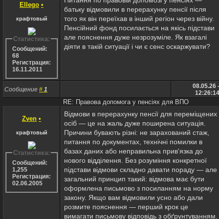
Ellego
•
батьку відмовили в перерахунку пенсії після
того як він переїхав в інший регіон через війну.
крафтовый
Пенсійний фонд посилається на якісь підстави
але пояснення дуже незрозуміле. Як взагалі
Статистика:
діяти в такій ситуації і чи є сенс оскаржувати?
Сообщений:
68
Регистрация:
16.11.2011
08.05.26 
Сообщение
#
1
12:26:1
RE: Правова допомога у пенсіях для ВПО
Відмови в перерахунку пенсії для переміщених
Zven
•
осіб — це на жаль дуже поширена ситуація.
Причини бувають різні: не зарахований стаж,
крафтовый
питання по документах, технічні помилки в
базах даних або неправильна прив'язка до
Статистика:
нового відділення. Без розуміння конкретної
Сообщений:
підстави відмови складно давати пораду — але
1,255
Регистрация:
загальний принцип такий: відмова має бути
02.06.2005
оформлена письмово з посиланням на норму
закону. Якщо вам відмовили усно або дали
розмите пояснення — перший крок це
вимагати письмову відповідь з обґрунтуванням.