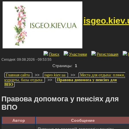
isgeo.kiev.
Поиск
Участники
Регистрация
Сегодня: 09.08.2026 - 09:53:55
Страницы:
1
>>
>>
Главная сайта
isgeo.kiev.ua
Места для отдыха: пляжи,
>>
курорты, базы отдыха
Правова допомога у пенсіях для
ВПО
Правова допомога у пенсіях для
ВПО
Автор
Сообщение
Питання по правовій допомозі у пенсіях —