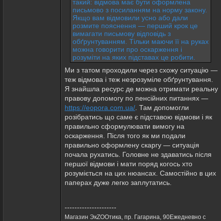
такий: відмова має бути оформлена
письмово з посиланням на норму закону.
Якщо вам відмовили усно або дали
розмите пояснення — перший крок це
вимагати письмову відповідь з
обґрунтуванням. Тільки маючи її на руках
можна говорити про оскарження і
розуміти на яких підставах це робити.
Ми з татом проходили через схожу ситуацію —
теж відмова і теж незрозуміле обґрунтування.
Я знайшла ресурс де можна отримати реальну
правову допомогу по пенсійних питаннях —
https://eopora.com.ua/
. Там допомогли
розібратись що саме є підставою відмови і як
правильно сформулювати вимогу на
оскарження. Після того як ми подали
правильно оформлену скаргу — ситуація
почала рухатись. Головне не здаватись після
першої відмови і мати поряд когось хто
розуміється на цих нюансах. Самостійно в цих
паперах дуже легко заплутатись.
---------------------
Магазин ЭкZOOтика, пр. Гагарина, 90Ежедневно с