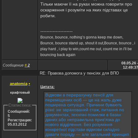
Тільки маючи її на руках можна говорити про
оскарження і розуміти на яких підставах це
робити.
---------------------
Bounce, bounce, nothing’s gonna keep me down,
Bounce, bounce stand up, shout it out,Bounce, bounce , i
play hard , i play to win,count me out, count me in i'll be
bouncing back again
08.05.26 
Сообщение
#
2
12:49:3
RE: Правова допомога у пенсіях для ВПО
anatomia
•
Цитата:
крафтовый
Відмови в перерахунку пенсії для
переміщених осіб — це на жаль дуже
поширена ситуація. Причини бувають
Статистика:
різні: не зарахований стаж, питання по
Сообщений:
документах, технічні помилки в базах
5
даних або неправильна прив'язка до
Регистрация:
нового відділення. Без розуміння
05.03.2012
конкретної підстави відмови складно
давати пораду — але загальний принцип