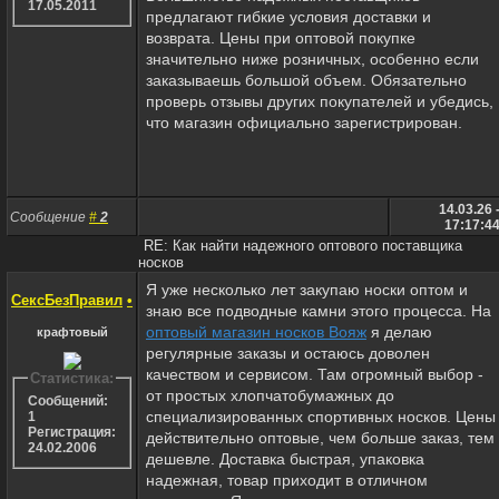
17.05.2011
предлагают гибкие условия доставки и
возврата. Цены при оптовой покупке
значительно ниже розничных, особенно если
заказываешь большой объем. Обязательно
проверь отзывы других покупателей и убедись,
что магазин официально зарегистрирован.
14.03.26 
Сообщение
#
2
17:17:4
RE: Как найти надежного оптового поставщика
носков
Я уже несколько лет закупаю носки оптом и
СексБезПравил
•
знаю все подводные камни этого процесса. На
оптовый магазин носков Вояж
я делаю
крафтовый
регулярные заказы и остаюсь доволен
качеством и сервисом. Там огромный выбор -
Статистика:
от простых хлопчатобумажных до
Сообщений:
специализированных спортивных носков. Цены
1
Регистрация:
действительно оптовые, чем больше заказ, тем
24.02.2006
дешевле. Доставка быстрая, упаковка
надежная, товар приходит в отличном