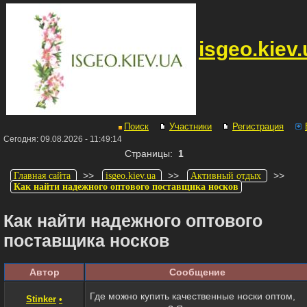
isgeo.kiev.
Поиск
Участники
Регистрация
Сегодня: 09.08.2026 - 11:49:14
Страницы:
1
>>
>>
>>
Главная сайта
isgeo.kiev.ua
Активный отдых
Как найти надежного оптового поставщика носков
Как найти надежного оптового
поставщика носков
Автор
Сообщение
Где можно купить качественные носки оптом,
Stinker
•