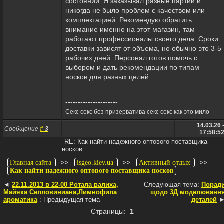
состоянии. Я заказывал разные партии и
никогда не было проблем с качеством или
комплектацией. Рекомендую обратить
внимание именно на этот магазин, там
работают профессионалы своего дела. Сроки
доставки зависят от объема, но обычно это 3-5
рабочих дней. Персонал готов помочь с
выбором и дать рекомендации по типам
носков для разных целей.
---------------------
Секс секс без призерватива секс секс как это мило
14.03.26 
Сообщение
#
3
17:58:5
RE: Как найти надежного оптового поставщика
носков
>>
>>
>>
Главная сайта
isgeo.kiev.ua
Активный отдых
Как найти надежного оптового поставщика носков
◄
22.11.2013 в 22-00 Ротала валиха,
Следующая тема:
Порад
Майяка Селловиниана,Лимнофила
щодо 3Д моделюванн
ароматика
: Предыдущая тема
деталей
Страницы:
1