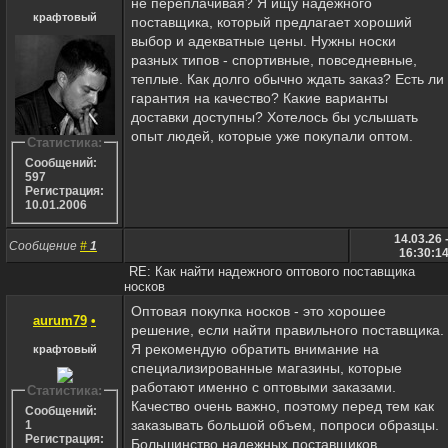
не переплачивая? Я ищу надежного
крафтовый
поставщика, который предлагает хороший
выбор и адекватные цены. Нужны носки
разных типов - спортивные, повседневные,
теплые. Как долго обычно ждать заказ? Есть ли
гарантия на качество? Какие варианты
доставки доступны? Хотелось бы услышать
опыт людей, которые уже покупали оптом.
Статистика:
Сообщений:
597
Регистрация:
10.01.2006
14.03.26 
Сообщение
#
1
16:30:1
RE: Как найти надежного оптового поставщика
носков
Оптовая покупка носков - это хорошее
aurum79
•
решение, если найти правильного поставщика.
Я рекомендую обратить внимание на
крафтовый
специализированные магазины, которые
работают именно с оптовыми заказами.
Статистика:
Качество очень важно, поэтому перед тем как
Сообщений:
заказывать большой объем, попроси образцы.
1
Регистрация:
Большинство надежных поставщиков