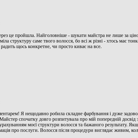
ерез це пройшла. Найголовніше - шукати майстра не лише за ціно
ла структуру саме твого волосся, бо всі ж різні - хтось має тонк
 радить щось конкретне, чи просто киває на все.
нтарем! Я нещодавно робила складне фарбування і дуже задовол
Майстер спочатку довго розпитувала про мій попередній досвід з 
 урахуванням моєї структури волосся та бажаного результату. Як
мація про послуги. Волосся після процедури виглядає живим, кол