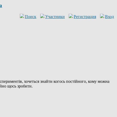
a
Поиск
Участники
Регистрация
Вход
експериментів, хочеться знайти когось постійного, кому можна
йно щось зробити.