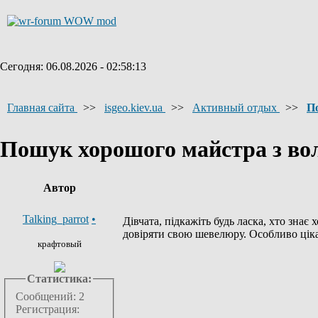
Сегодня: 06.08.2026 - 02:58:13
Главная сайта
>>
isgeo.kiev.ua
>>
Активный отдых
>>
П
Пошук хорошого майстра з во
Автор
Talking_parrot
•
Дівчата, підкажіть будь ласка, хто зна
довіряти свою шевелюру. Особливо ціка
крафтовый
Статистика:
Сообщений: 2
Регистрация: