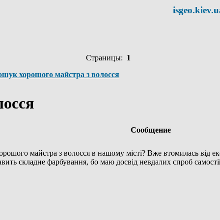
isgeo.kiev.u
Страницы:
1
ошук хорошого майстра з волосся
лосся
Сообщение
є хорошого майстра з волосся в нашому місті? Вже втомилась від 
вить складне фарбування, бо маю досвід невдалих спроб самості