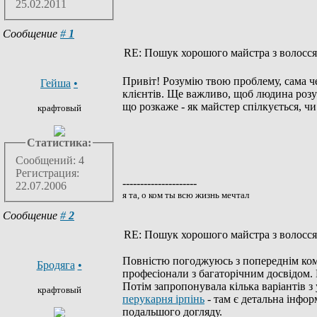
25.02.2011
Сообщение
#
1
RE: Пошук хорошого майстра з волосся
Привіт! Розумію твою проблему, сама ч
Гейша
•
клієнтів. Ще важливо, щоб людина розумі
що розкаже - як майстер спілкується, чи
крафтовый
Статистика:
Сообщений: 4
Регистрация:
---------------------
22.07.2006
я та, о ком ты всю жизнь мечтал
Сообщение
#
2
RE: Пошук хорошого майстра з волосся
Повністю погоджуюсь з попереднім коме
Бродяга
•
професіонали з багаторічним досвідом. 
Потім запропонувала кілька варіантів з
крафтовый
перукарня ірпінь
- там є детальна інфор
подальшого догляду.