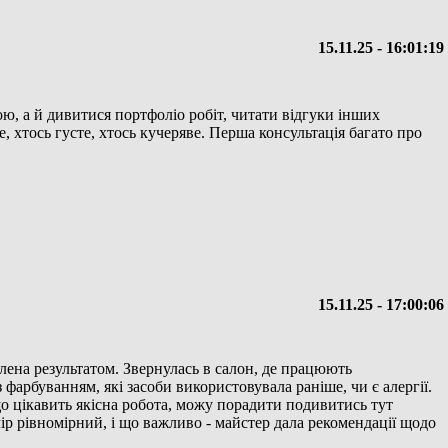
15.11.25 - 16:01:19
ю, а й дивитися портфоліо робіт, читати відгуки інших
е, хтось густе, хтось кучеряве. Перша консультація багато про
15.11.25 - 17:00:06
ена результатом. Звернулась в салон, де працюють
фарбуванням, які засоби використовувала раніше, чи є алергії.
що цікавить якісна робота, можу порадити подивитись тут
ір рівномірний, і що важливо - майстер дала рекомендації щодо