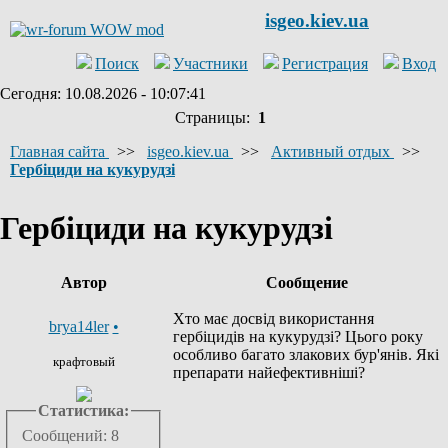
isgeo.kiev.ua
Поиск
Участники
Регистрация
Вход
Сегодня: 10.08.2026 - 10:07:41
Страницы:
1
Главная сайта
>>
isgeo.kiev.ua
>>
Активный отдых
>>
Гербіциди на кукурудзі
Гербіциди на кукурудзі
Автор
Сообщение
Хто має досвід використання
brya14ler
•
гербіцидів на кукурудзі? Цього року
особливо багато злакових бур'янів. Які
крафтовый
препарати найефективніші?
Статистика:
Сообщений: 8