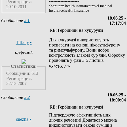
---------------------
Регистрация:
short term health insurancetravel medical
29.10.2011
insurancehealth insurance
18.06.25 -
Сообщение
#
1
17:17:04
RE: Гербіциди на кукурудзі
Для кукурудзі використовують
Tiffany
•
препарати на основі нікосульфурону
та римсульфурону. Вони добре
крафтовый
контролюють злакові бур'яни. Обробку
проводять у фазі 3-5 листків
кукурудзи.
Статистика:
Сообщений: 513
Регистрация:
22.12.2007
18.06.25 -
Сообщение
#
2
18:00:04
RE: Гербіциди на кукурудзі
Підтверджую ефективність цих
snezha
•
діючих речовин! Додатково можна
використовувати бакові суміші з