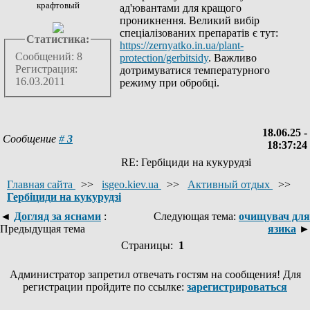
крафтовый
ад'ювантами для кращого
проникнення. Великий вибір
спеціалізованих препаратів є тут:
Статистика:
https://zernyatko.in.ua/plant-
Сообщений: 8
protection/gerbitsidy
. Важливо
Регистрация:
дотримуватися температурного
16.03.2011
режиму при обробці.
18.06.25 -
Сообщение
#
3
18:37:24
RE: Гербіциди на кукурудзі
Главная сайта
>>
isgeo.kiev.ua
>>
Активный отдых
>>
Гербіциди на кукурудзі
◄
Догляд за яснами
:
Следующая тема:
очищувач для
Предыдущая тема
язика
►
Страницы:
1
Администратор запретил отвечать гостям на сообщения! Для
регистрации пройдите по ссылке:
зарегистрироваться