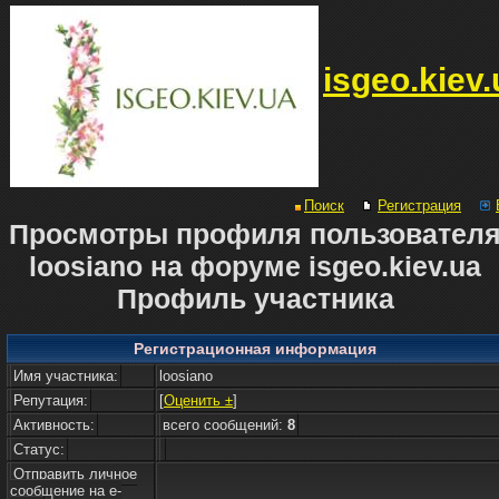
isgeo.kiev.
Поиск
Регистрация
Просмотры профиля пользовател
loosiano на форуме isgeo.kiev.ua
Профиль участника
Регистрационная информация
Имя участника:
loosiano
Репутация:
[
Оценить ±
]
Активность:
всего сообщений:
8
Статус:
Отправить личное
сообщение на e-