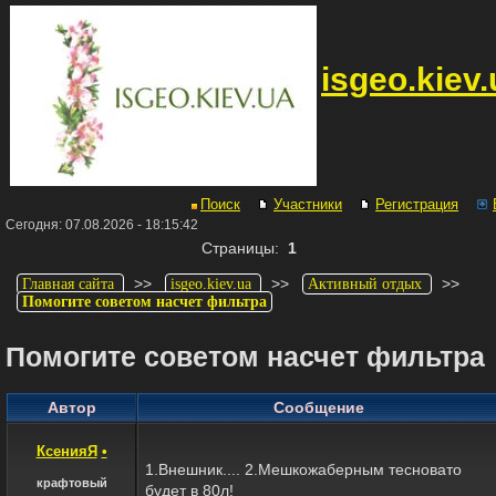
isgeo.kiev.
Поиск
Участники
Регистрация
Сегодня: 07.08.2026 - 18:15:42
Страницы:
1
>>
>>
>>
Главная сайта
isgeo.kiev.ua
Активный отдых
Помогите советом насчет фильтра
Помогите советом насчет фильтра
Автор
Сообщение
КсенияЯ
•
1.Внешник.... 2.Мешкожаберным тесновато
крафтовый
будет в 80л!