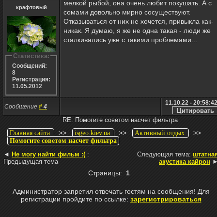
мелкой рыбой, она очень любит покушать. А с
крафтовый
сомами довольно мирно сосуществуют.
Отказываться от них не хочется, привыкла как-
никак. Я думаю, я же не одна такая - люди же
сталкивались уже с такими проблемами...
Статистика:
Сообщений:
8
Регистрация:
11.05.2012
11.10.22 - 20:58:4
Сообщение
#
4
RE: Помогите советом насчет фильтра
>>
>>
>>
Главная сайта
isgeo.kiev.ua
Активный отдых
Помогите советом насчет фильтра
◄
Не могу найти фильм :(
:
Следующая тема:
штатна
Предыдущая тема
акустика кайрон
Страницы:
1
Администратор запретил отвечать гостям на сообщения! Для
регистрации пройдите по ссылке:
зарегистрироваться